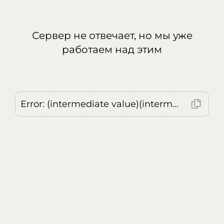
Сервер не отвечает, но мы уже
работаем над этим
Error: (intermediate value)(intermediate value)(intermediate value).replaceAll is not a function