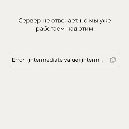
Сервер не отвечает, но мы уже
работаем над этим
Error: (intermediate value)(intermediate value)(intermediate value).replaceAll is not a function