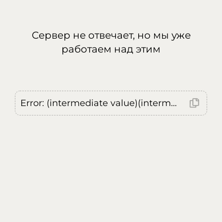
Сервер не отвечает, но мы уже
работаем над этим
Error: (intermediate value)(intermediate value)(intermediate value).replaceAll is not a function